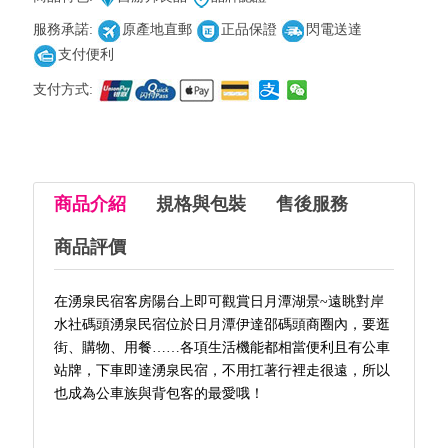
服務承諾:
原產地直郵
正品保證
閃電送達
支付便利
支付方式:
商品介紹
規格與包裝
售後服務
商品評價
在湧泉民宿客房陽台上即可觀賞日月潭湖景~遠眺對岸
水社碼頭湧泉民宿位於日月潭伊達邵碼頭商圈內，要逛
街、購物、用餐……各項生活機能都相當便利且有公車
站牌，下車即達湧泉民宿，不用扛著行裡走很遠，所以
也成為公車族與背包客的最愛哦！