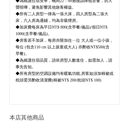
◆為維護住宿安寧，晚間22：00過後請降低音量，勿大
聲喧嘩，避免影響其他旅客權益。
◆所有二人房型一律為一張大床，四人房型為二張大
床，六人房為通鋪，均為非吸煙房。
◆加床費每床為平日NT$ 800(含早餐/備品)/假日NT$
1000(含早餐/備品)。
◆房客若不加床，每房亦限加住ㄧ位 大人或一位小孩，
每位 (包含110 cm 以上孩童或大人) 亦酌收NT$500(含
早餐)。
◆為維護住宿品質，請依房型人數進住，如需加人，請
事先告知。
◆所有房型的空調設備均有暖氣功能,房客如須加棉被或
枕頭需另酌收清潔費(棉被NT$ 200/枕頭NT$ 100)
本店其他商品