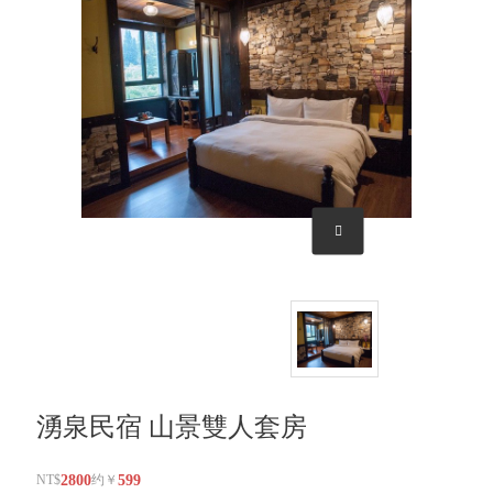
湧泉民宿 山景雙人套房
NT$
2800
约￥
599