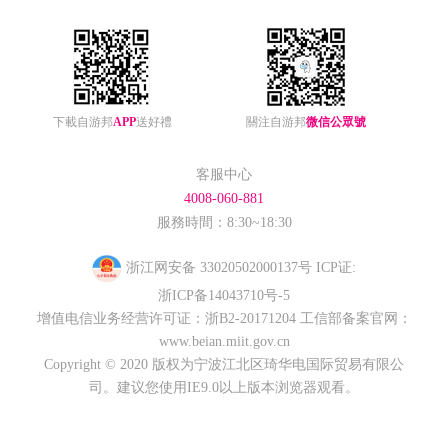
下載自游邦
APP
送好禮
關注自游邦
微信公眾號
客服中心
4008-060-881
服務時間：8:30~18:30
浙江网安备 33020502000137号
ICP证:
浙ICP备14043710号-5
增值电信业务经营许可证：
浙B2-20171204
工信部备案官网：
www.beian.miit.gov.cn
Copyright © 2020 版权为宁波江北区琦华电国际贸易有限公
司。建议您使用IE9.0以上版本浏览器观看。