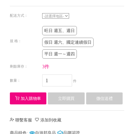
配送方式：
旺日 週五、週日
規 格：
假日 週六、國定連續假日
平日 週一～週四
3件
剩餘庫存：
數量：
件
加入購物車
立即購買
微信送禮
聯繫客服
添加到收藏
商品特色:
自游邦良品
品牌認證