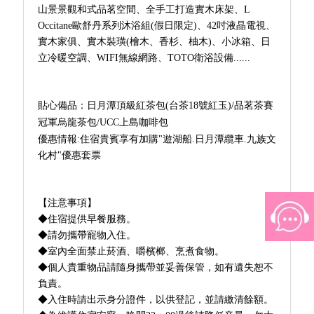
山景景觀和式品茗空間、全手工打造實木床架、L
Occitane歐舒丹系列沐浴組(假日限定)、42吋液晶電視、
實木家俱、實木裝璜(檜木、香杉、柚木)、小冰箱、日
立冷暖空調、WIFI無線網路、TOTO衛浴設備......
貼心備品：日月潭頂級紅茶包(台茶18號紅玉)/品茗茶賽
冠軍烏龍茶包/UCC上島咖啡包
優惠情報:住宿貴賓享有加購"遊湖船.日月潭纜車.九族文
化村"優惠套票
【注意事項】
◆住宿提供早餐服務。
◆請勿攜帶寵物入住。
◆室內全面禁止菸酒、嚼檳榔、烹煮食物。
◆個人貴重物品請隨身攜帶並妥善保管，如有遺失恕不
負責。
◆入住時請出示身分證件，以供登記，並請繳清餘額。