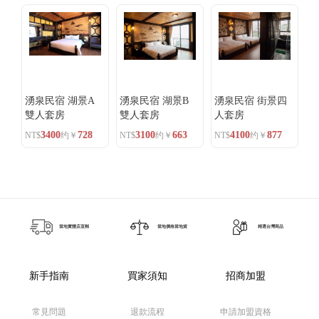
湧泉民宿 湖景A
湧泉民宿 湖景B
湧泉民宿 街景四
雙人套房
雙人套房
人套房
3400
728
3100
663
4100
877
NT$
约￥
NT$
约￥
NT$
约￥
當地實體店直郵
當地價格當地貨
精選台灣商品
新手指南
買家須知
招商加盟
常見問題
退款流程
申請加盟資格