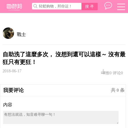
搜 寻
選
單
三
橫
戰士
自助洗了這麼多次， 沒想到還可以這樣～ 沒有最
狂只有更狂！
2018-06-17
推0·
评论0
我要评论
共 0 条
内容