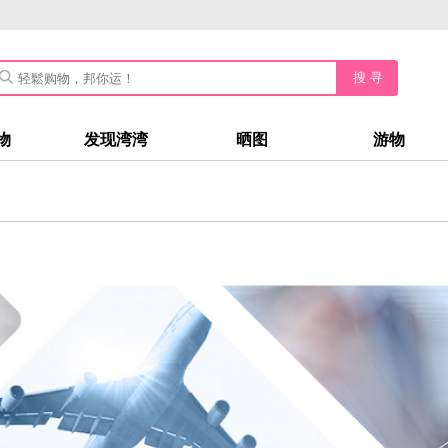
搜 寻
物
发现湾湾
晒图
游物