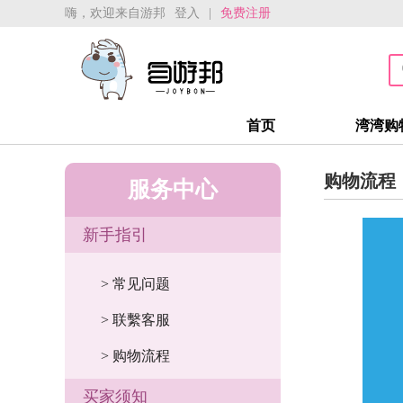
嗨，欢迎来自游邦
登入
|
免费注册
首页
湾湾购
购物流程
服务中心
新手指引
> 常见问题
> 联繫客服
> 购物流程
买家须知