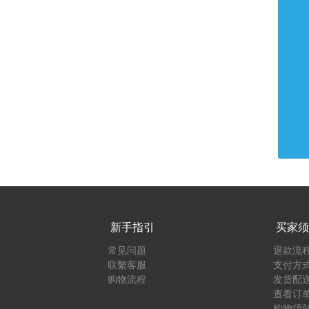
新手指引
买家须
常见问题
退款流
联繫客服
支付方
购物流程
发货配
查看订
购物须