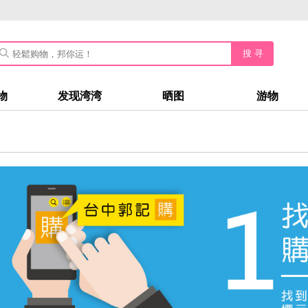
搜 寻
物
发现湾湾
晒图
游物