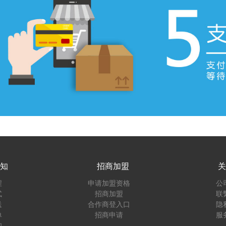
知
招商加盟
关
程
申请加盟资格
公
式
招商加盟
联
送
合作商登入口
隐
单
招商申请
服
知