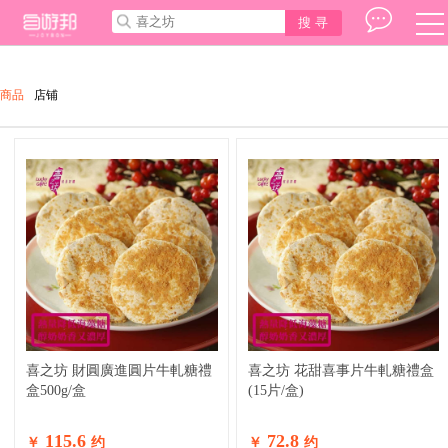
搜 寻
選
單
三
橫
商品
店铺
喜之坊 財圓廣進圓片牛軋糖禮
喜之坊 花甜喜事片牛軋糖禮盒
盒500g/盒
(15片/盒)
115.6
72.8
￥
约
￥
约