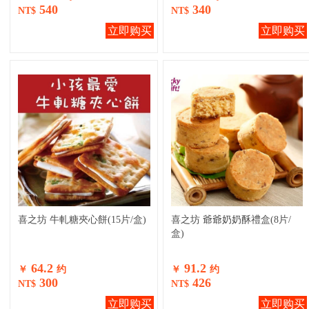
540
340
NT$
NT$
立即购买
立即购买
喜之坊 牛軋糖夾心餅(15片/盒)
喜之坊 爺爺奶奶酥禮盒(8片/
盒)
64.2
91.2
￥
约
￥
约
300
426
NT$
NT$
立即购买
立即购买