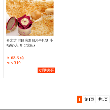
喜之坊 財圓廣進圓片牛軋糖 小
福袋5入/盒 (2盒組)
68.3
￥
约
319
NT$
立即购买
1
第1页
共1页