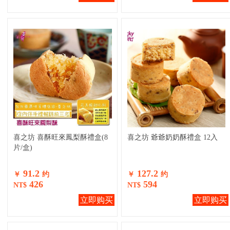
喜之坊 喜酥旺來鳳梨酥禮盒(8
喜之坊 爺爺奶奶酥禮盒 12入
片/盒)
91.2
127.2
￥
约
￥
约
426
594
NT$
NT$
立即购买
立即购买