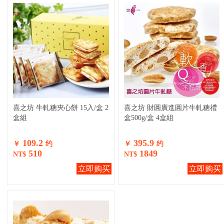
喜之坊 牛軋糖夾心餅 15入/盒 2
喜之坊 財圓廣進圓片牛軋糖禮
盒組
盒500g/盒 4盒組
109.2
395.9
￥
约
￥
约
510
1849
NT$
NT$
立即购买
立即购买