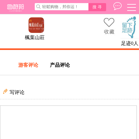
搜 寻
選
單
三
橫
楓葉山莊
足迹0人
游客评论
产品评论
写评论