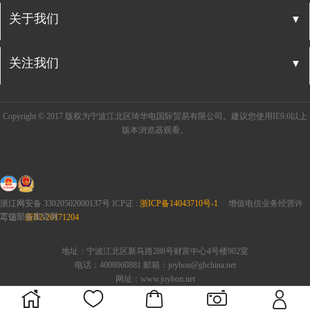
▼
关于我们
▼
关注我们
Copyright © 2017 版权为宁波江北区琦华电国际贸易有限公司。建议您使用IE9.0以上
版本浏览器观看。
浙江网安备 33020502000137号
ICP证 :
浙ICP备14043710号-1
增值电信业务经营许
工信部备案官网
可证：
浙B2-20171204
地址：宁波江北区新马路288号财富中心4号楼902室
电话：4008060881 邮箱：joybon@ghchina.net
网址：www.joybon.net