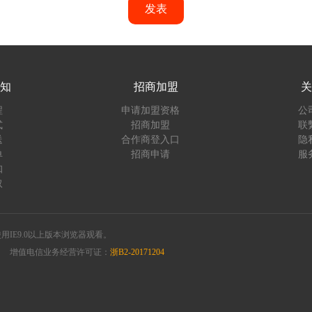
发表
知
招商加盟
关
程
申请加盟资格
公
式
招商加盟
联
送
合作商登入口
隐
单
招商申请
服
知
取
您使用IE9.0以上版本浏览器观看。
增值电信业务经营许可证：
浙B2-20171204