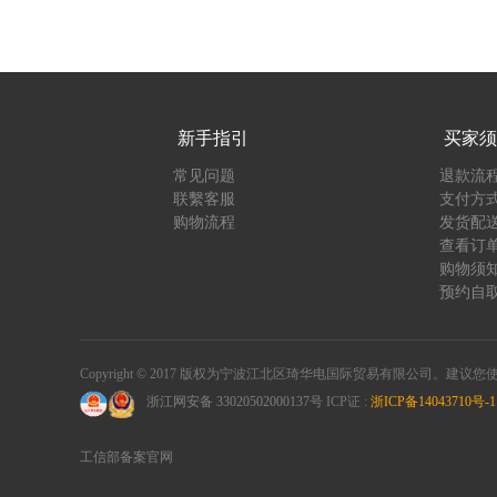
新手指引
买家须
常见问题
退款流
联繫客服
支付方
购物流程
发货配
查看订
购物须
预约自
Copyright © 2017 版权为宁波江北区琦华电国际贸易有限公司。建议
浙江网安备 33020502000137号
ICP证 :
浙ICP备14043710号-1
工信部备案官网