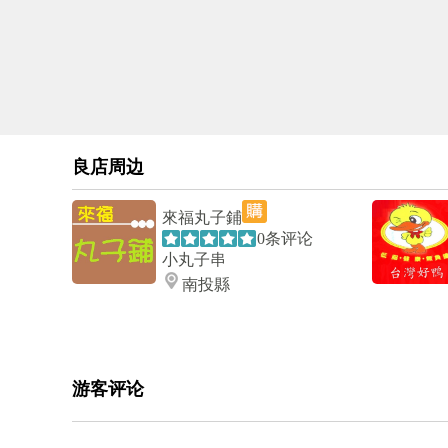
良店周边
來福丸子鋪
0条评论
小丸子串
南投縣
游客评论