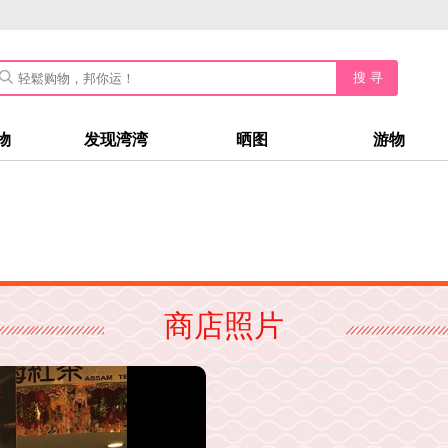
搜 寻
物
发现湾湾
晒图
游物
商店照片