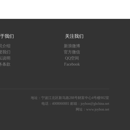
于我们
关注我们
司介绍
新浪微博
繫我们
官方微信
私说明
QQ空间
务条款
Facebook
地址：宁波江北区新马路288号财富中心4号楼902室
电话：4008060881 邮箱：joybon@ghchina.net
网址：www.joybon.net