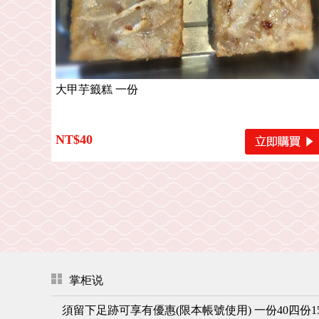
大甲芋籤糕 一份
NT$40
掌柜说
須留下足跡可享有優惠(限本帳號使用) 一份40四份1