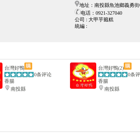
地址：南投縣魚池鄉義勇街6
电话：0921-327040
公司 :
大甲芋籤糕
統編 :
台灣好鴨
台灣好鴨(2)
0条评论
0条
香腸
香腸
南投縣
南投縣