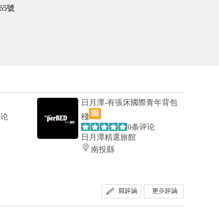
5號
日月潭-有張床國際青年背包
评论
棧
0条评论
日月潭精選旅館
南投縣