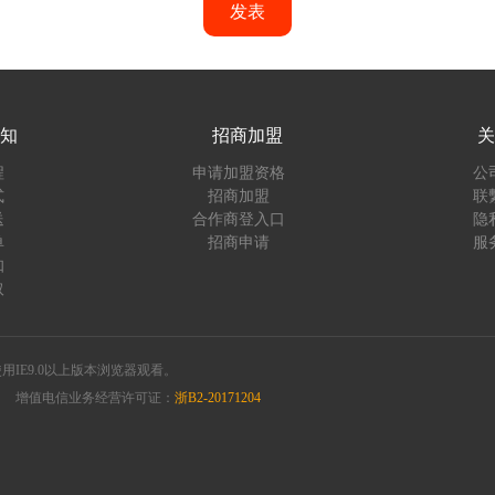
发表
知
招商加盟
关
程
申请加盟资格
公
式
招商加盟
联
送
合作商登入口
隐
单
招商申请
服
知
取
您使用IE9.0以上版本浏览器观看。
增值电信业务经营许可证：
浙B2-20171204