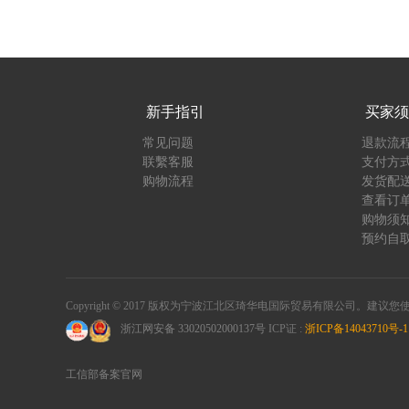
新手指引
买家须
常见问题
退款流
联繫客服
支付方
购物流程
发货配
查看订
购物须
预约自
Copyright © 2017 版权为宁波江北区琦华电国际贸易有限公司。建议
浙江网安备 33020502000137号
ICP证 :
浙ICP备14043710号-1
工信部备案官网