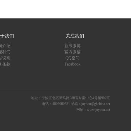
于我们
关注我们
司介绍
新浪微博
繫我们
官方微信
私说明
QQ空间
务条款
Facebook
地址：宁波江北区新马路288号财富中心4号楼902室
电话：4008060881 邮箱：joybon@ghchina.net
网址：www.joybon.net