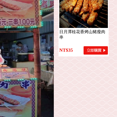
日月潭桂花香烤山豬瘦肉
串
NT$35