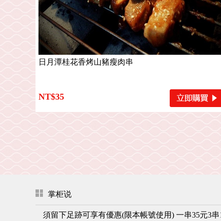
日月潭桂花香烤山豬瘦肉串
NT$35
掌柜说
須留下足跡可享有優惠(限本帳號使用) 一串35元3串1