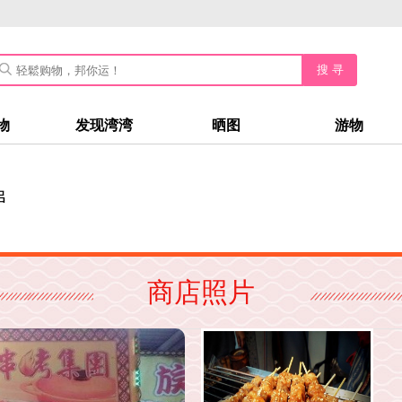
搜 寻
物
发现湾湾
晒图
游物
串
商店照片