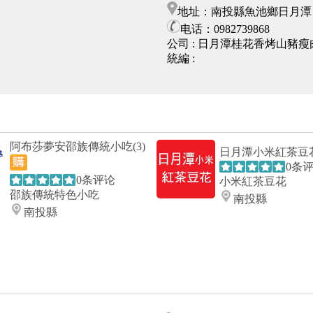
地址：南投縣魚池鄉日月潭
电话：0982739868
公司 :
日月潭桂花香烤山豬瘦
統編 :
阿布莎夢安邵族傳統小吃(3)
日月潭小米紅茶豆
0条
0条评论
小米紅茶豆花
邵族傳統特色小吃
南投縣
南投縣