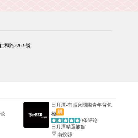
和路226-9號
日月潭-有張床國際青年背包
评论
棧
0条评论
日月潭精選旅館
南投縣