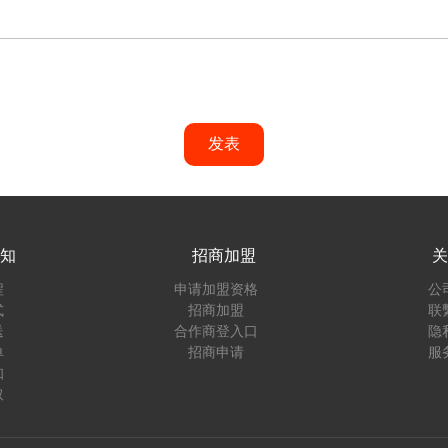
发表
知
招商加盟
关
程
申请加盟资格
公
式
招商加盟
联
送
合作商登入口
隐
单
招商申请
服
知
取