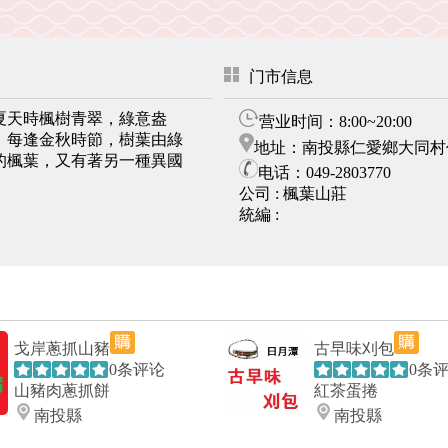
门市信息
夏天時楓樹青翠，綠意盎
营业时间：8:00~20:00
，每逢金秋時節，樹葉由綠
地址：南投縣仁愛鄉大同村仁
的楓葉，又有著另一種異國
电话：049-2803770
公司 :
楓葉山莊
統編 :
戈岸蔥抓山豬
古早味刈包
0条评论
0条
山豬肉蔥抓餅
紅茶蛋捲
南投縣
南投縣