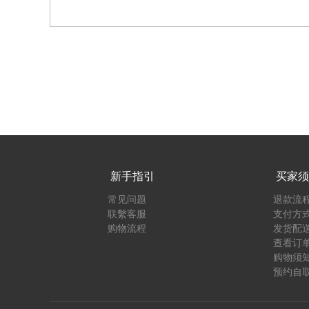
新手指引
买家须
常见问题
退款流
联繫客服
支付方
购物流程
发货配
查看订
购物须
预约自