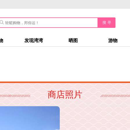
搜 寻
物
发现湾湾
晒图
游物
商店照片